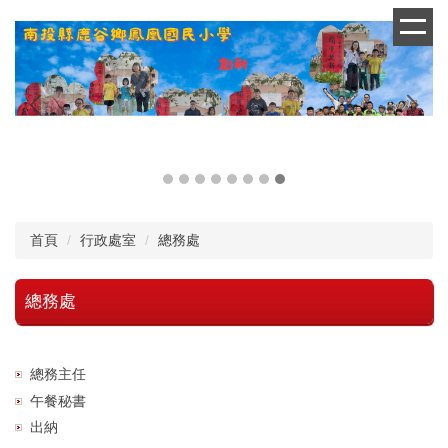
跳
到
主
要
內
容
區
首頁
行政處室
總務處
總務處
總務主任
午餐秘書
出納